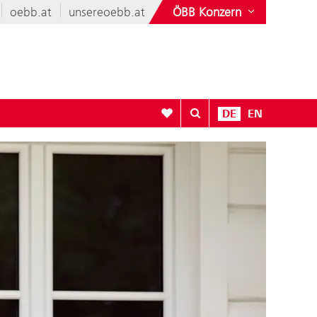
oebb.at
unsereoebb.at
ÖBB Konzern
Zur Favoritenliste
DE
EN
Wohnprogramm