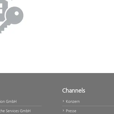
Channels
tion GmbH
Konzern
che Services GmbH
Presse